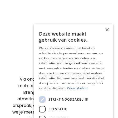
×
Deze website maakt
gebruik van cookies.
We gebruiken cookies om inhoud en
advertenties te personaliseren en om ons
verkeer te analyseren. We delen ook
informatie over uw gebruik van onze site
met onze advertentie- en analysepartners,
die deze kunnen combineren met andere
informatie die u aan hen heeft verstrekt of
Via onderstaande boekingstool kies je
die zij hebben verzameld door uw gebruik
meteen een moment dat voor jou past.
van hun diensten.
Privacybeleid
Breng gerust een plan, foto’s en de
afmetingen van de situatie mee naar de
STRIKT NOODZAKELIJK
afspraak, of bezorg ze ons vooraf. Zo kunnen
PRESTATIE
we je meteen gericht adviseren en snellertot